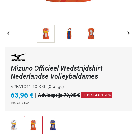
Mizuno Officieel Wedstrijdshirt
Nederlandse Volleybaldames
V2EA1C61-10-XXL
(Orange)
63,96
€
|
Adviesprijs 79,95 €
JE BESPAART 20%
incl. 21 % Btw.