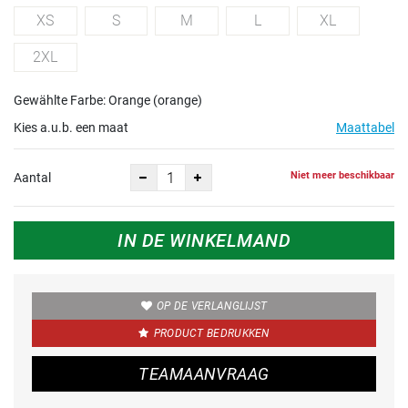
XS
S
M
L
XL
2XL
Gewählte Farbe: Orange (orange)
Kies a.u.b. een maat
Maattabel
Niet meer beschikbaar
Aantal
IN DE WINKELMAND
OP DE VERLANGLIJST
PRODUCT BEDRUKKEN
TEAMAANVRAAG