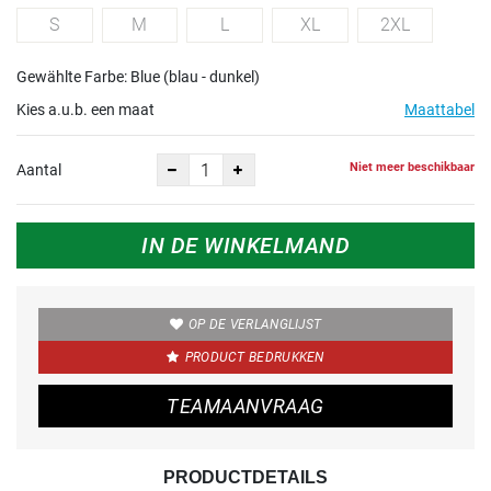
S
M
L
XL
2XL
Gewählte Farbe: Blue (blau - dunkel)
Kies a.u.b. een maat
Maattabel
Niet meer beschikbaar
Aantal
IN DE WINKELMAND
OP DE VERLANGLIJST
PRODUCT BEDRUKKEN
TEAMAANVRAAG
PRODUCTDETAILS