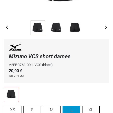
Mizuno VCS short dames
V2EBC761-09-L-VCS
(black)
20,00
€
incl. 21 % Btw.
XS
S
M
L
XL