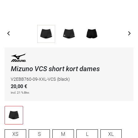
Mizuno VCS short kort dames
V2EBB760-09-XXL-VCS
(black)
20,00
€
incl. 21 % Btw.
XS
S
M
L
XL