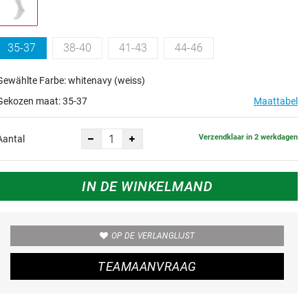
35-37
38-40
41-43
44-46
Gewählte Farbe: whitenavy (weiss)
Gekozen maat:
35-37
Maattabel
Verzendklaar in 2 werkdagen
Aantal
IN DE WINKELMAND
OP DE VERLANGLIJST
TEAMAANVRAAG