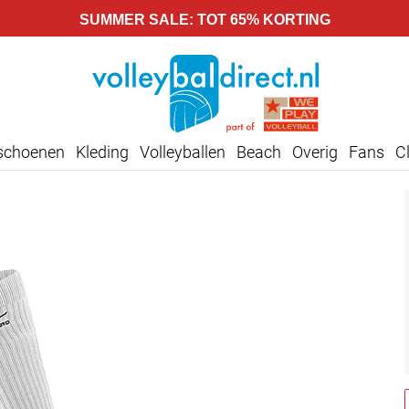
SUMMER SALE: TOT 65% KORTING
lschoenen
Kleding
Volleyballen
Beach
Overig
Fans
C