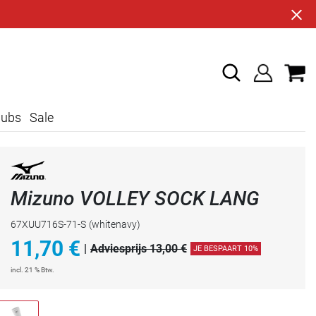
lubs
Sale
Mizuno VOLLEY SOCK LANG
67XUU716S-71-S
(whitenavy)
11,70
€
|
Adviesprijs 13,00 €
JE BESPAART 10%
incl. 21 % Btw.