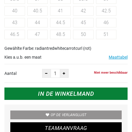
40
40.5
41
42
42.5
43
44
44.5
45
46
46.5
47
48.5
50
51
Gewählte Farbe: radiantredwhitecarrotcurl (rot)
Kies a.u.b. een maat
Maattabel
Niet meer beschikbaar
Aantal
IN DE WINKELMAND
OP DE VERLANGLIJST
TEAMAANVRAAG