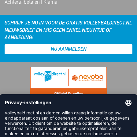
Achteraf betalen | Klarna
SCHRIJF JE NU IN VOOR DE GRATIS VOLLEYBALDIRECT.NL
NIEUWSBRIEF EN MIS GEEN ENKEL NIEUWTJE OF
AANBIEDING!
NU AANMELDEN