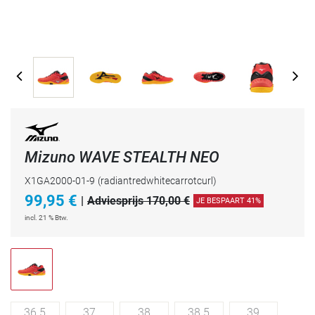
Mizuno WAVE STEALTH NEO
X1GA2000-01-9
(radiantredwhitecarrotcurl)
99,95
€
|
Adviesprijs 170,00 €
JE BESPAART 41%
incl. 21 % Btw.
36.5
37
38
38.5
39