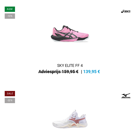
NEW
-13%
SKY ELITE FF 4
Adviesprijs 159,95 €
|
139,95
€
SALE
-32%