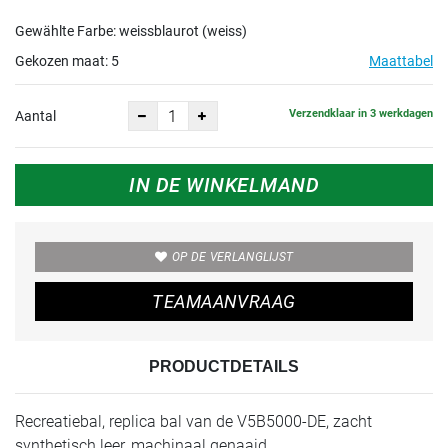
Gewählte Farbe: weissblaurot (weiss)
Gekozen maat:
5
Maattabel
Verzendklaar in 3 werkdagen
Aantal
IN DE WINKELMAND
OP DE VERLANGLIJST
TEAMAANVRAAG
PRODUCTDETAILS
Recreatiebal, replica bal van de V5B5000-DE, zacht
synthetisch leer, machinaal genaaid