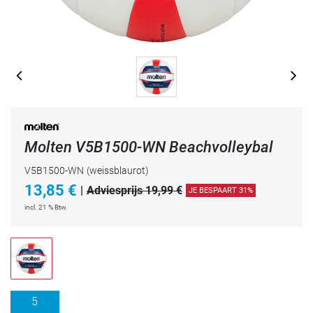
Molten V5B1500-WN Beachvolleybal
V5B1500-WN
(weissblaurot)
13,85
€
|
Adviesprijs 19,99 €
JE BESPAART 31%
incl. 21 % Btw.
5