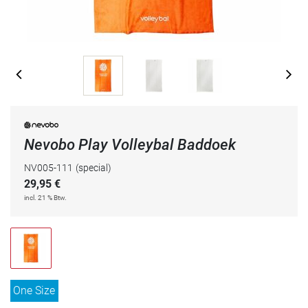
Nevobo Play Volleybal Baddoek
NV005-111
(special)
29,95
€
incl. 21 % Btw.
One Size