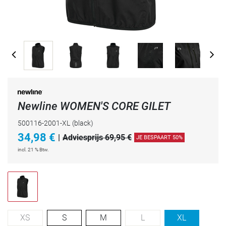
Newline WOMEN'S CORE GILET
500116-2001-XL
(black)
34,98
€
|
Adviesprijs 69,95 €
JE BESPAART 50%
incl. 21 % Btw.
XS
S
M
L
XL