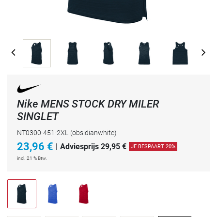
Nike MENS STOCK DRY MILER
SINGLET
NT0300-451-2XL
(obsidianwhite)
23,96
€
|
Adviesprijs 29,95 €
JE BESPAART 20%
incl. 21 % Btw.