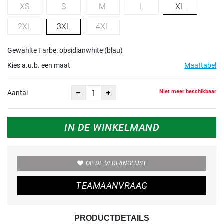
XS
S
M
L
XL
2XL
3XL
4XL
Gewählte Farbe: obsidianwhite (blau)
Kies a.u.b. een maat
Maattabel
Niet meer beschikbaar
Aantal
IN DE WINKELMAND
OP DE VERLANGLIJST
TEAMAANVRAAG
PRODUCTDETAILS