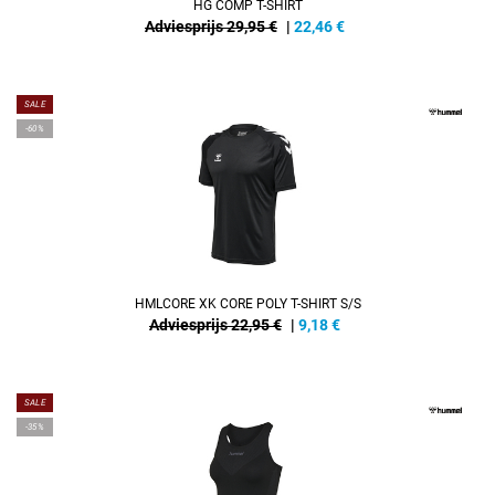
HG COMP T-SHIRT
Adviesprijs 29,95 €
|
22,46
€
SALE
-60%
HMLCORE XK CORE POLY T-SHIRT S/S
Adviesprijs 22,95 €
|
9,18
€
SALE
-35%