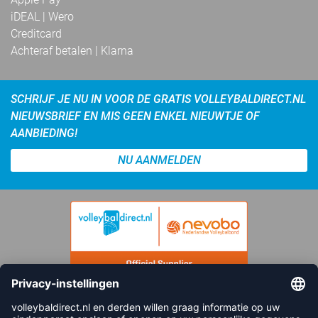
iDEAL | Wero
Creditcard
Achteraf betalen | Klarna
SCHRIJF JE NU IN VOOR DE GRATIS VOLLEYBALDIRECT.NL
NIEUWSBRIEF EN MIS GEEN ENKEL NIEUWTJE OF
AANBIEDING!
NU AANMELDEN