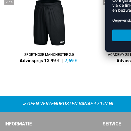
-45%
-38%
SPORTHOSE MANCHESTER 2.0
ACADEMY 25 M
Adviesprijs 13,99 €
|
7,69
€
Advies
GEEN VERZENDKOSTEN VANAF €70 IN NL
INFORMATIE
SERVICE