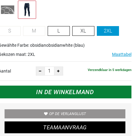
S
M
L
XL
2XL
Gewählte Farbe: obsidianobsidianwhite (blau)
Gekozen maat:
2XL
Maattabel
Verzendklaar in 5 werkdagen
Aantal
IN DE WINKELMAND
OP DE VERLANGLIJST
TEAMAANVRAAG