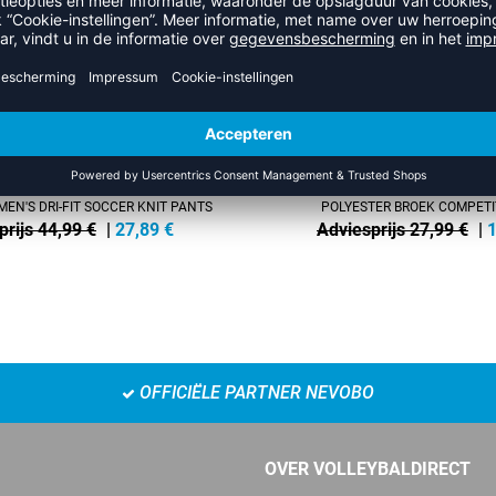
-45%
EN'S DRI-FIT SOCCER KNIT PANTS
POLYESTER BROEK COMPETIT
prijs 44,99 €
|
27,89
€
Adviesprijs 27,99 €
|
1
OFFICIËLE PARTNER NEVOBO
OVER VOLLEYBALDIRECT