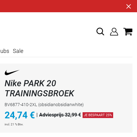
lubs
Sale
Nike PARK 20
TRAININGSBROEK
BV6877-410-2XL
(obsidianobsidianwhite)
24,74
€
|
Adviesprijs 32,99 €
JE BESPAART 25%
incl. 21 % Btw.