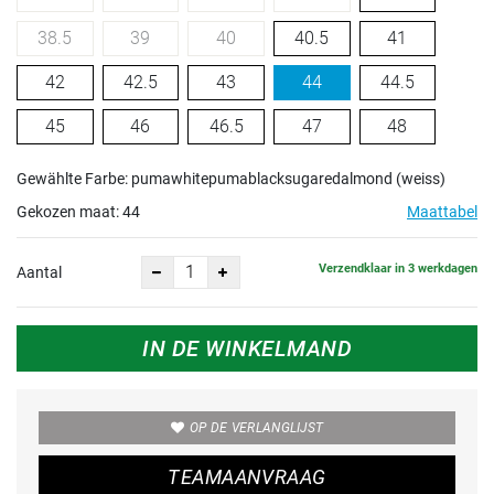
38.5
39
40
40.5
41
42
42.5
43
44
44.5
45
46
46.5
47
48
Gewählte Farbe: pumawhitepumablacksugaredalmond (weiss)
Gekozen maat:
44
Maattabel
Verzendklaar in 3 werkdagen
Aantal
IN DE WINKELMAND
OP DE VERLANGLIJST
TEAMAANVRAAG