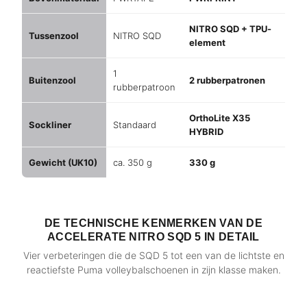
NITRO SQD + TPU-
Tussenzool
NITRO SQD
element
1
Buitenzool
2 rubberpatronen
rubberpatroon
OrthoLite X35
Sockliner
Standaard
HYBRID
Gewicht (UK10)
ca. 350 g
330 g
DE TECHNISCHE KENMERKEN VAN DE
ACCELERATE NITRO SQD 5 IN DETAIL
Vier verbeteringen die de SQD 5 tot een van de lichtste en
reactiefste Puma volleybalschoenen in zijn klasse maken.