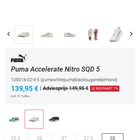
Puma Accelerate Nitro SQD 5
109016-02-9.5
(pumawhitepumablacksugaredalmond)
139,95
€
|
Adviesprijs 149,95 €
JE BESPAART 7%
incl. 21 % Btw.
35.5
36
37
37.5
38