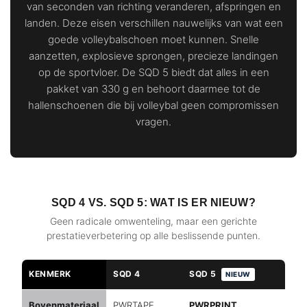
van seconden van richting veranderen, afspringen en
landen. Deze eisen verschillen nauwelijks van wat een
goede volleybalschoen moet kunnen. Snelle
aanzetten, explosieve sprongen, precieze landingen
op de sportvloer. De SQD 5 biedt dat alles in een
pakket van 330 g en behoort daarmee tot de
hallenschoenen die bij volleybal geen compromissen
vragen.
SQD 4 VS. SQD 5: WAT IS ER NIEUW?
Geen radicale omwenteling, maar een gerichte
prestatieverbetering op alle beslissende punten.
KENMERK
SQD 4
SQD 5
NIEUW
Bovenmateriaal
PWRTAPE
PWRPRINT