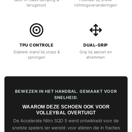
terugstoot
richtingsveranderingen
TPU CONTROLE
DUAL-GRIP
Stabiele stand bij stops &
Grip bij aanzet en
sprongen
afremmen
BEWEZEN IN HET HANDBAL. GEMAAKT VOOR
SNELHEID.
WAAROM DEZE SCHOEN OOK VOOR
VOLLEYBAL OVERTUIGT
De Accelerate Nitro SQD 5 werd ontwikkeld voor de
snelste spelers ter wereld: voor atleten die in fracties