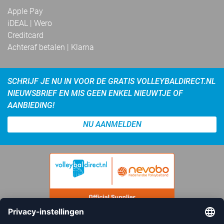
Apple Pay
iDEAL | Wero
Creditcard
Achteraf betalen | Klarna
SCHRIJF JE NU IN VOOR DE GRATIS VOLLEYBALDIRECT.NL
NIEUWSBRIEF EN MIS GEEN ENKEL NIEUWTJE OF
AANBIEDING!
NU AANMELDEN