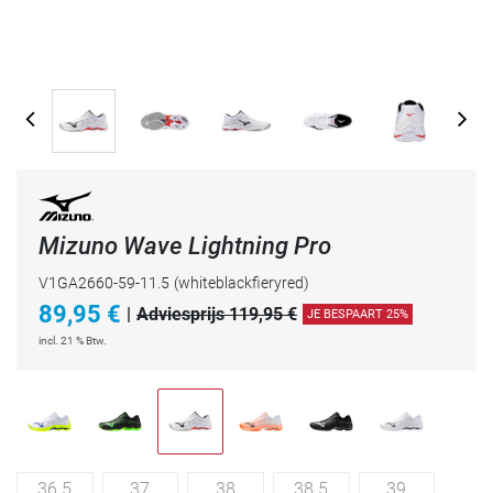
Mizuno Wave Lightning Pro
V1GA2660-59-11.5
(whiteblackfieryred)
89,95
€
|
Adviesprijs 119,95 €
JE BESPAART 25%
incl. 21 % Btw.
36.5
37
38
38.5
39