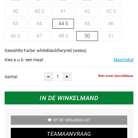
40
40.5
41
42
42.5
43
44
44.5
45
46
46.5
47
48.5
50
51
Gewählte Farbe: whiteblackfieryred (weiss)
Kies a.u.b. een maat
Maattabel
Niet meer beschikbaar
Aantal
IN DE WINKELMAND
OP DE VERLANGLIJST
TEAMAANVRAAG