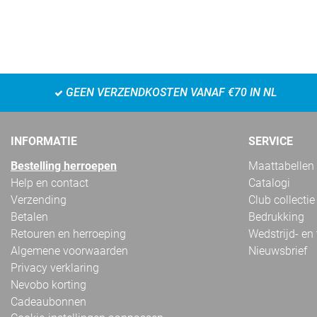
GEEN VERZENDKOSTEN VANAF €70 IN NL
INFORMATIE
SERVICE
Bestelling herroepen
Maattabellen
Help en contact
Catalogi
Verzending
Club collectie
Betalen
Bedrukking
Retouren en herroeping
Wedstrijd- en
Algemene voorwaarden
Nieuwsbrief
Privacy verklaring
Nevobo korting
Cadeaubonnen