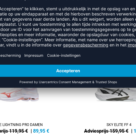
RECENT BEKEKEN
MEER UIT DE CATEGORIE ADIDA
NEW
-13%
 LIGHTNING PRO DAMEN
SKY ELITE FF 4
rijs 119,95 €
|
89,95
€
Adviesprijs 159,95 €
|