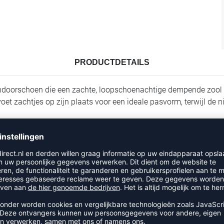
PRODUCTDETAILS
ndoorschoen die een zachte, loopschoenachtige dempende zool 
voet zachtjes op zijn plaats voor een ideale pasvorm, terwij
soepele afrol van hiel tot teen. De volledig geweven DynamotionF
 een unieke ervaring in zachtheid en stabiliteit. De nieuwe M