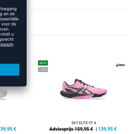
S
NEW
-13%
SKY ELITE FF 4
139,95
€
Adviesprijs 159,95 €
|
139,95
€