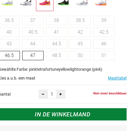
36.5
37
38
38.5
39
40
40.5
41
42
42.5
43
44
44.5
45
46
46.5
47
48.5
50
51
Gewählte Farbe: pinktetrafortuneyellowlightorange (pink)
Kies a.u.b. een maat
Maattabel
Niet meer beschikbaar
Aantal
IN DE WINKELMAND