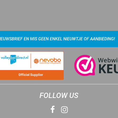
NIEUWSBRIEF EN MIS GEEN ENKEL NIEUWTJE OF AANBIEDING!
FOLLOW US