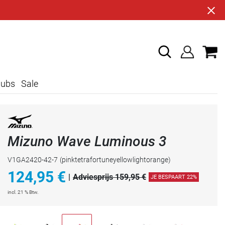
lubs
Sale
Mizuno Wave Luminous 3
V1GA2420-42-7
(pinktetrafortuneyellowlightorange)
124,95
€
|
Adviesprijs 159,95 €
JE BESPAART 22%
incl. 21 % Btw.