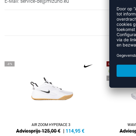
E-Mail:
service-de@mizuno.eu
-8%
SALE
-25%
AIR ZOOM HYPERACE 3
WAVE
Adviesprijs 125,00 €
|
114,95
€
Adviesp