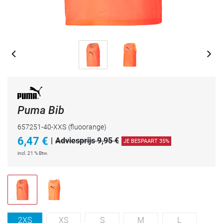
Puma Bib
657251-40-XXS
(fluoorange)
6,47
€
|
Adviesprijs 9,95 €
JE BESPAART 35%
incl. 21 % Btw.
2XS
XS
S
M
L