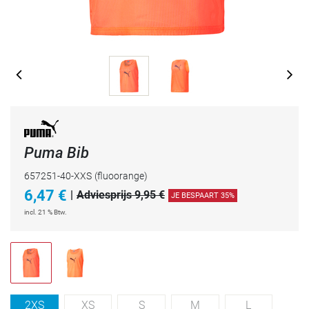
Puma Bib
657251-40-XXS
(fluoorange)
6,47
€
|
Adviesprijs 9,95 €
JE BESPAART 35%
incl. 21 % Btw.
2XS
XS
S
M
L