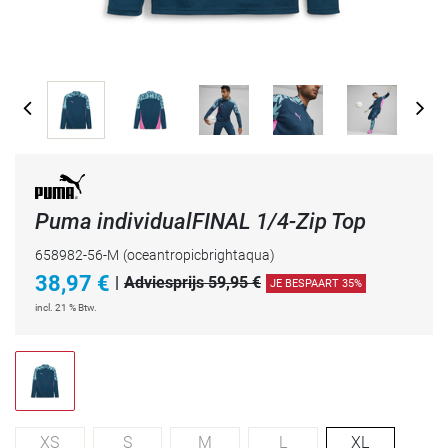
Puma individualFINAL 1/4-Zip Top
658982-56-M
(oceantropicbrightaqua)
38,97
€
|
Adviesprijs 59,95 €
JE BESPAART 35%
incl. 21 % Btw.
XS
S
M
L
XL