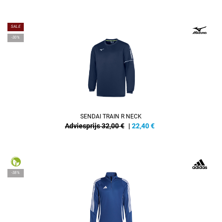
SALE
-30%
SENDAI TRAIN R NECK
Adviesprijs 32,00 €
|
22,40
€
-38%