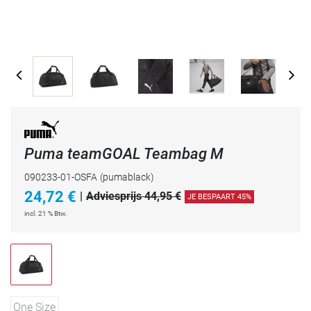
Puma teamGOAL Teambag M
090233-01-OSFA
(pumablack)
24,72
€
|
Adviesprijs 44,95 €
JE BESPAART 45%
incl. 21 % Btw.
One Size