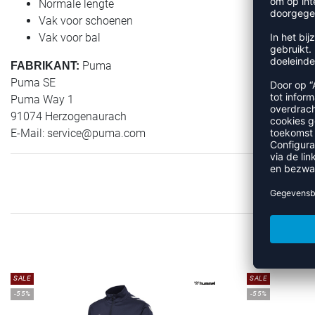
Normale lengte
Vak voor schoenen
Vak voor bal
Puma
FABRIKANT:
Puma SE
Puma Way 1
91074 Herzogenaurach
E-Mail:
service@puma.com
MEE
SALE
SALE
-55%
-55%