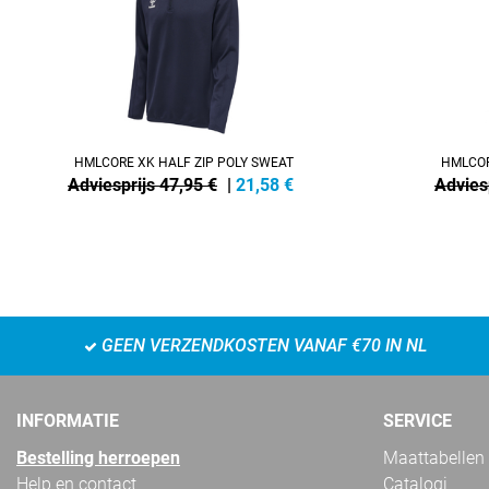
HMLCORE XK HALF ZIP POLY SWEAT
HMLCOR
Adviesprijs 47,95 €
|
21,58
€
Advies
GEEN VERZENDKOSTEN VANAF €70 IN NL
INFORMATIE
SERVICE
Bestelling herroepen
Maattabellen
Help en contact
Catalogi