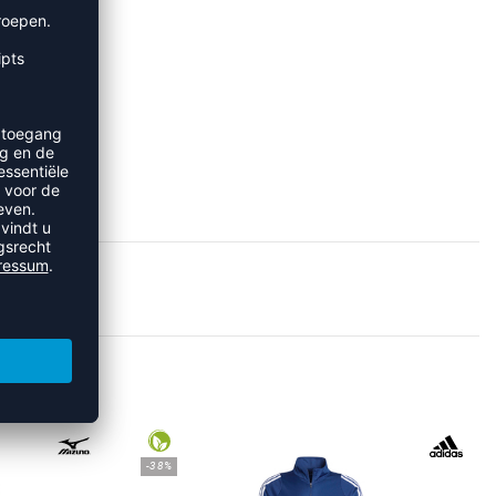
IRTS
-38%