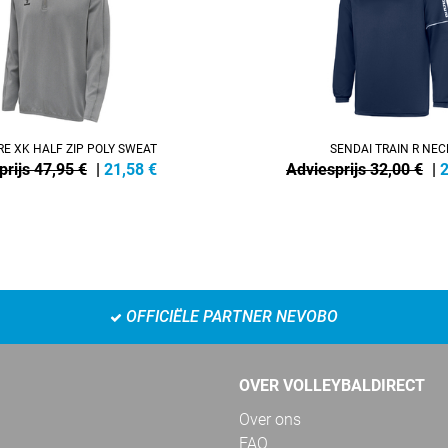
E XK HALF ZIP POLY SWEAT
SENDAI TRAIN R NEC
prijs 47,95 €
|
21,58
€
Adviesprijs 32,00 €
|
2
OFFICIËLE PARTNER NEVOBO
OVER VOLLEYBALDIRECT
Over ons
FAQ