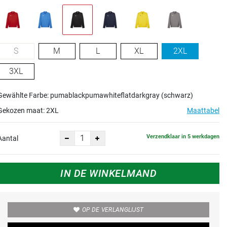
S
M
L
XL
2XL
3XL
Gewählte Farbe: pumablackpumawhiteflatdarkgray (schwarz)
Gekozen maat:
2XL
Maattabel
Verzendklaar in 5 werkdagen
Aantal
IN DE WINKELMAND
OP DE VERLANGLIJST