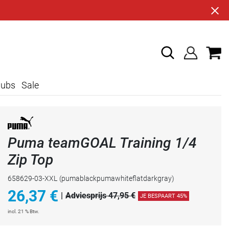
lubs
Sale
Puma teamGOAL Training 1/4
Zip Top
658629-03-XXL
(pumablackpumawhiteflatdarkgray)
26,37
€
|
Adviesprijs 47,95 €
JE BESPAART 45%
incl. 21 % Btw.