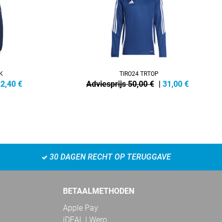
K
TIRO24 TRTOP
2,40
€
Adviesprijs 50,00 €
|
31,00
€
30 DAGEN RECHT OP TERUGGAVE
BETAALMETHODEN
Apple Pay
iDEAL | Wero