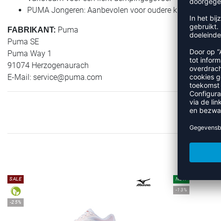
PUMA Jongeren: Aanbevolen voor oudere kinderen tusse
Puma
FABRIKANT:
Puma SE
Puma Way 1
91074 Herzogenaurach
E-Mail:
service@puma.com
SALE
NEW
-13%
-25%