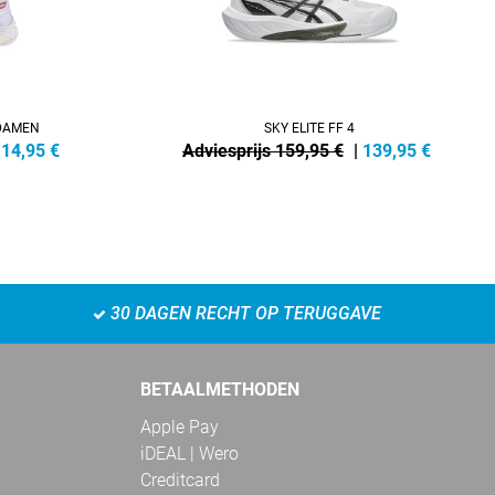
DAMEN
SKY ELITE FF 4
114,95
€
Adviesprijs 159,95 €
|
139,95
€
30 DAGEN RECHT OP TERUGGAVE
BETAALMETHODEN
Apple Pay
iDEAL | Wero
Creditcard