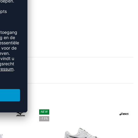
S
NEW
-13%