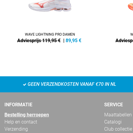
WAVE LIGHTNING PRO DAMEN
W
Adviesprijs 119,95 €
|
89,95
€
Adviespr
GEEN VERZENDKOSTEN VANAF €70 IN NL
INFORMATIE
SERVICE
Bestelling herroepen
Maattabellen
Help en contact
Catalogi
Verzending
Club collectie