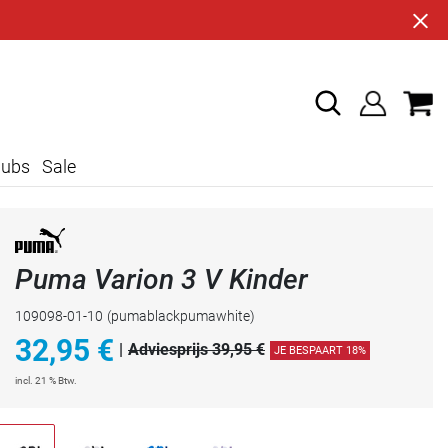
lubs
Sale
Puma Varion 3 V Kinder
109098-01-10
(pumablackpumawhite)
32,95
€
|
Adviesprijs 39,95 €
JE BESPAART 18%
incl. 21 % Btw.