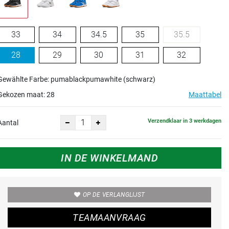
33
34
34.5
35
35.5
28
29
30
31
32
Gewählte Farbe: pumablackpumawhite (schwarz)
Gekozen maat:
28
Maattabel
Verzendklaar in 3 werkdagen
Aantal
IN DE WINKELMAND
OP DE VERLANGLIJST
TEAMAANVRAAG