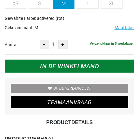
XS
S
M
L
XL
Gewählte Farbe: activered (rot)
Gekozen maat:
M
Maattabel
Verzendklaar in 5 werkdagen
Aantal
IN DE WINKELMAND
OP DE VERLANGLIJST
TEAMAANVRAAG
PRODUCTDETAILS
PRODUCTVERHAAL