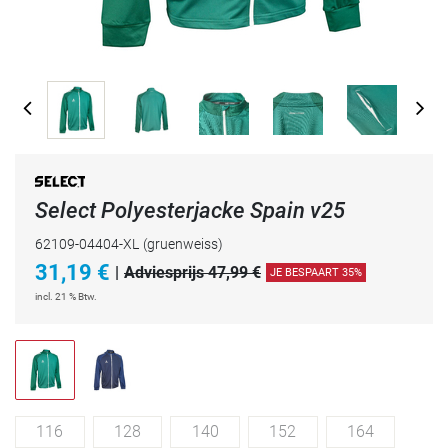
Select Polyesterjacke Spain v25
62109-04404-XL
(gruenweiss)
31,19
€
|
Adviesprijs 47,99 €
JE BESPAART 35%
incl. 21 % Btw.
116
128
140
152
164