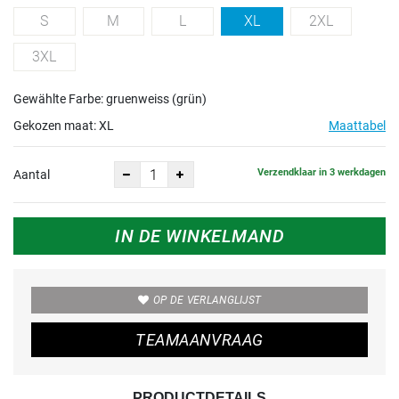
S
M
L
XL
2XL
3XL
Gewählte Farbe: gruenweiss (grün)
Gekozen maat:
XL
Maattabel
Verzendklaar in 3 werkdagen
Aantal
IN DE WINKELMAND
OP DE VERLANGLIJST
TEAMAANVRAAG
PRODUCTDETAILS