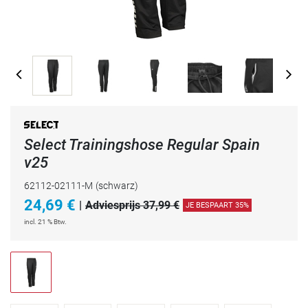
Select Trainingshose Regular Spain
v25
62112-02111-M
(schwarz)
24,69
€
|
Adviesprijs 37,99 €
JE BESPAART 35%
incl. 21 % Btw.