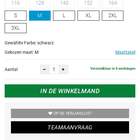
116
128
140
152
164
S
M
L
XL
2XL
3XL
Gewählte Farbe: schwarz
Gekozen maat:
M
Maattabel
Verzendklaar in 8 werkdagen
Aantal
IN DE WINKELMAND
OP DE VERLANGLIJST
TEAMAANVRAAG