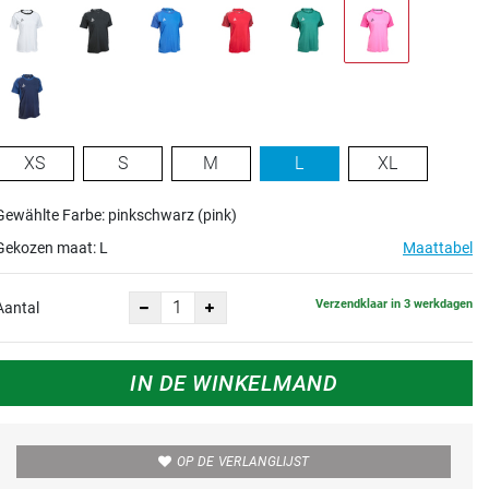
XS
S
M
L
XL
Gewählte Farbe: pinkschwarz (pink)
Gekozen maat:
L
Maattabel
Verzendklaar in 3 werkdagen
Aantal
IN DE WINKELMAND
OP DE VERLANGLIJST