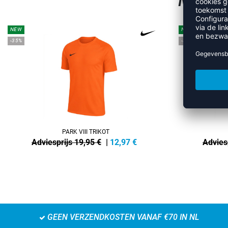
MEER 
NEW
NEW
-35%
-35%
PARK VIII TRIKOT
Adviesprijs 19,95 €
|
12,97
€
Advies
GEEN VERZENDKOSTEN VANAF €70 IN NL