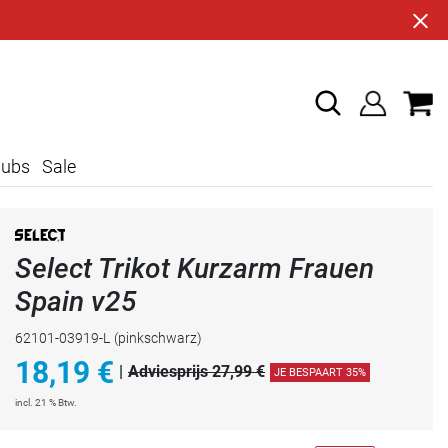
lubs
Sale
Select Trikot Kurzarm Frauen
Spain v25
62101-03919-L
(pinkschwarz)
18,19
€
|
Adviesprijs 27,99 €
JE BESPAART 35%
incl. 21 % Btw.