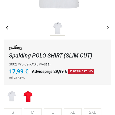
Spalding POLO SHIRT (SLIM CUT)
3002795-02-XXXL
(weiss)
17,99
€
|
Adviesprijs 29,99 €
JE BESPAART 40%
incl. 21 % Btw.
S
M
L
XL
2XL