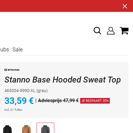
lubs
Sale
Stanno Base Hooded Sweat Top
465004-9990-XL
(grau)
33,59
€
|
Adviesprijs 47,99 €
JE BESPAART 30%
incl. 21 % Btw.