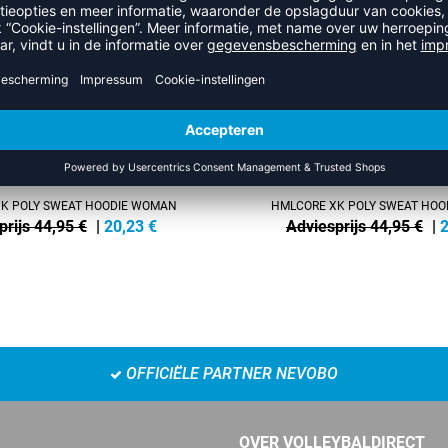
SALE
-55%
K POLY SWEAT HOODIE WOMAN
HMLCORE XK POLY SWEAT HO
prijs 44,95 €
|
20,23
€
Adviesprijs 44,95 €
|
2
OFFICIËLE PARTNER NEVOBO
OVER VOLLEYBALDIRECT