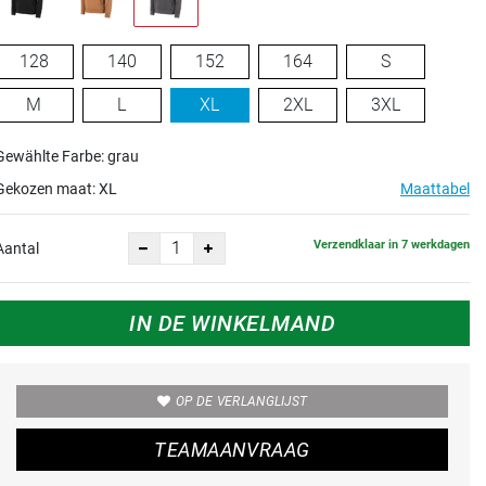
128
140
152
164
S
M
L
XL
2XL
3XL
Gewählte Farbe: grau
Gekozen maat:
XL
Maattabel
Verzendklaar in 7 werkdagen
Aantal
IN DE WINKELMAND
OP DE VERLANGLIJST
TEAMAANVRAAG