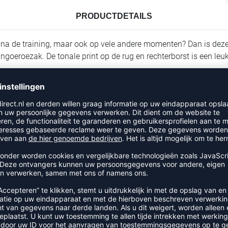
PRODUCTDETAILS
n na de training, maar ook op vele andere momenten? Dan is dez
oeroezak. De tonale print op de rug en rechterborst is een leuk 
RECENT BEKEKEN
EER UIT DE CATEGORIE HOODI