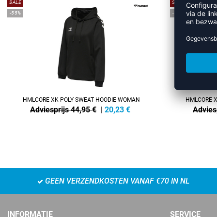
SALE
SALE
-55%
-55%
HMLCORE XK POLY SWEAT HOODIE WOMAN
HMLCORE X
Adviesprijs 44,95 €
|
20,23
€
Advies
GEEN VERZENDKOSTEN VANAF €70 IN NL
INFORMATIE
SERVICE