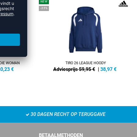
NEW
-35%
ODIE WOMAN
TIRO 26 LEAGUE HOODY
0,23
€
Adviesprijs 59,95 €
|
38,97
€
30 DAGEN RECHT OP TERUGGAVE
BETAALMETHODEN