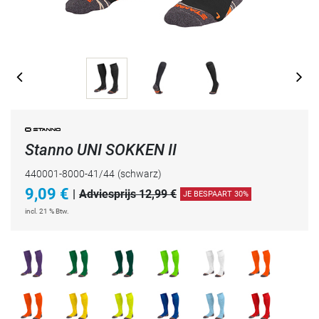
Stanno UNI SOKKEN II
440001-8000-41/44
(schwarz)
9,09
€
|
Adviesprijs 12,99 €
JE BESPAART 30%
incl. 21 % Btw.