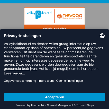
FOLLOW US
© 2026 balsportdirect.nl B.V.