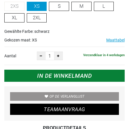
2XS
XS
S
M
L
XL
2XL
Gewählte Farbe: schwarz
Gekozen maat:
XS
Maattabel
Verzendklaar in 4 werkdagen
Aantal
IN DE WINKELMAND
OP DE VERLANGLIJST
TEAMAANVRAAG
PRODUCTDETAILS