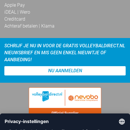
Apple Pay
iDEAL | Wero
Creditcard
Achteraf betalen | Klarna
SCHRIJF JE NU IN VOOR DE GRATIS VOLLEYBALDIRECT.NL
NIEUWSBRIEF EN MIS GEEN ENKEL NIEUWTJE OF
AANBIEDING!
NU AANMELDEN