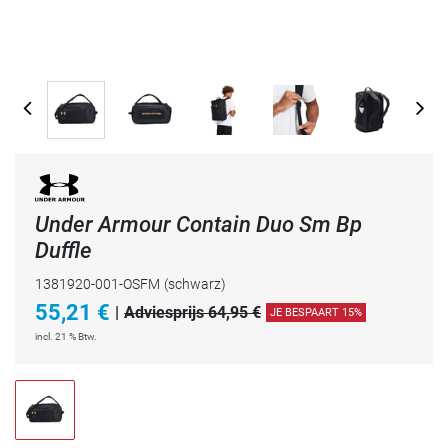
Under Armour Contain Duo Sm Bp
Duffle
1381920-001-OSFM
(schwarz)
55,21
€
|
Adviesprijs 64,95 €
JE BESPAART 15%
incl. 21 % Btw.