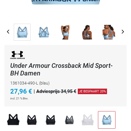
Under Armour Crossback Mid Sport-
BH Damen
1361034-490-L
(blau)
27,96
€
|
Adviesprijs 34,95 €
JE BESPAART 20%
incl. 21 % Btw.