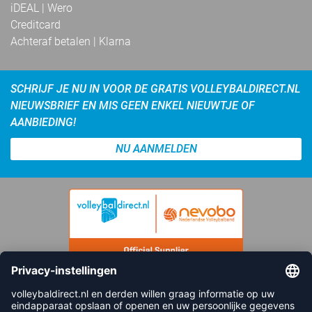
iDEAL | Wero
Creditcard
Achteraf betalen | Klarna
SCHRIJF JE NU IN VOOR DE GRATIS VOLLEYBALDIRECT.NL
NIEUWSBRIEF EN MIS GEEN ENKEL NIEUWTJE OF
AANBIEDING!
NU AANMELDEN