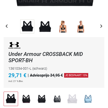
Under Armour CROSSBACK MID
SPORT-BH
1361034-001-L
(schwarz)
29,71
€
|
Adviesprijs 34,95 €
JE BESPAART 15%
incl. 21 % Btw.