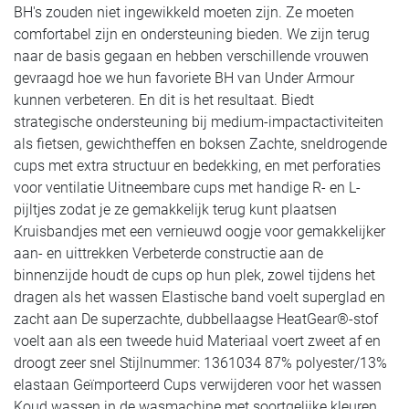
BH's zouden niet ingewikkeld moeten zijn. Ze moeten
comfortabel zijn en ondersteuning bieden. We zijn terug
naar de basis gegaan en hebben verschillende vrouwen
gevraagd hoe we hun favoriete BH van Under Armour
kunnen verbeteren. En dit is het resultaat. Biedt
strategische ondersteuning bij medium-impactactiviteiten
als fietsen, gewichtheffen en boksen Zachte, sneldrogende
cups met extra structuur en bedekking, en met perforaties
voor ventilatie Uitneembare cups met handige R- en L-
pijltjes zodat je ze gemakkelijk terug kunt plaatsen
Kruisbandjes met een vernieuwd oogje voor gemakkelijker
aan- en uittrekken Verbeterde constructie aan de
binnenzijde houdt de cups op hun plek, zowel tijdens het
dragen als het wassen Elastische band voelt superglad en
zacht aan De superzachte, dubbellaagse HeatGear®-stof
voelt aan als een tweede huid Materiaal voert zweet af en
droogt zeer snel Stijlnummer: 1361034 87% polyester/13%
elastaan Geïmporteerd Cups verwijderen voor het wassen
Koud wassen in de wasmachine met soortgelijke kleuren