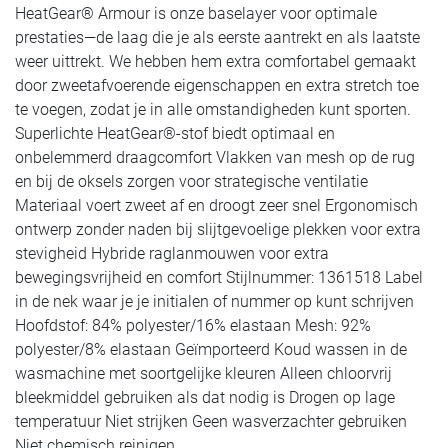
HeatGear® Armour is onze baselayer voor optimale
prestaties—de laag die je als eerste aantrekt en als laatste
weer uittrekt. We hebben hem extra comfortabel gemaakt
door zweetafvoerende eigenschappen en extra stretch toe
te voegen, zodat je in alle omstandigheden kunt sporten.
Superlichte HeatGear®-stof biedt optimaal en
onbelemmerd draagcomfort Vlakken van mesh op de rug
en bij de oksels zorgen voor strategische ventilatie
Materiaal voert zweet af en droogt zeer snel Ergonomisch
ontwerp zonder naden bij slijtgevoelige plekken voor extra
stevigheid Hybride raglanmouwen voor extra
bewegingsvrijheid en comfort Stijlnummer: 1361518 Label
in de nek waar je je initialen of nummer op kunt schrijven
Hoofdstof: 84% polyester/16% elastaan Mesh: 92%
polyester/8% elastaan Geïmporteerd Koud wassen in de
wasmachine met soortgelijke kleuren Alleen chloorvrij
bleekmiddel gebruiken als dat nodig is Drogen op lage
temperatuur Niet strijken Geen wasverzachter gebruiken
Niet chemisch reinigen