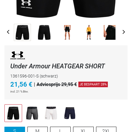
Under Armour HEATGEAR SHORT
1361596-001-S
(schwarz)
21,56
€
|
Adviesprijs 29,95 €
JE BESPAART 28%
incl. 21 % Btw.
S
M
L
XL
2XL