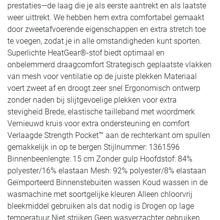
prestaties—de laag die je als eerste aantrekt en als laatste
weer uittrekt. We hebben hem extra comfortabel gemaakt
door zweetafvoerende eigenschappen en extra stretch toe
te voegen, zodat je in alle omstandigheden kunt sporten.
Superlichte HeatGear®-stof biedt optimaal en
onbelemmerd draagcomfort Strategisch geplaatste vlakken
van mesh voor ventilatie op de juiste plekken Materiaal
voert zweet af en droogt zeer snel Ergonomisch ontwerp
zonder naden bij slijtgevoelige plekken voor extra
stevigheid Brede, elastische tailleband met woordmerk
Vernieuwd kruis voor extra ondersteuning en comfort
Verlaagde Strength Pocket™ aan de rechterkant om spullen
gemakkelijk in op te bergen Stijlnummer: 1361596
Binnenbeenlengte: 15 cm Zonder gulp Hoofdstof: 84%
polyester/16% elastaan Mesh: 92% polyester/8% elastaan
Geïmporteerd Binnenstebuiten wassen Koud wassen in de
wasmachine met soortgelijke kleuren Alleen chloorvrij
bleekmiddel gebruiken als dat nodig is Drogen op lage
temperatuur Niet strijken Geen wasverzachter gebruiken