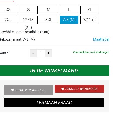
XS
S
M
L
XL
2XL
12/13
3XL
7/8 (M)
9/11 (L)
(XL)
Gewählte Farbe: royalblue (blau)
Gekozen maat:
7/8 (M)
Maattabel
Verzendklaar in 6 werkdagen
Aantal
IN DE WINKELMAND
PRODUCT BEDRUKKEN
OP DE VERLANGLIJST
TEAMAANVRAAG