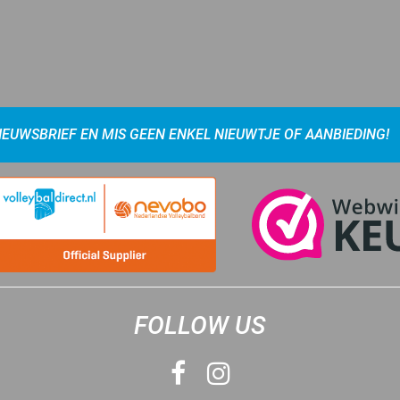
NIEUWSBRIEF EN MIS GEEN ENKEL NIEUWTJE OF AANBIEDING!
FOLLOW US