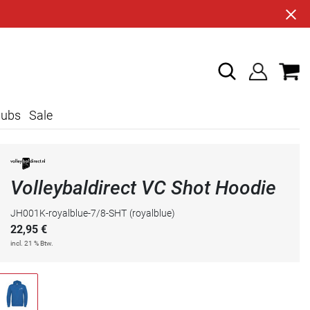
lubs
Sale
Volleybaldirect VC Shot Hoodie
JH001K-royalblue-7/8-SHT
(royalblue)
22,95
€
incl. 21 % Btw.