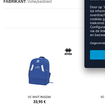
Volleybaldirect
FABRIKANT:
M
REFINEMENT
REFINEMENT
VC SHOT RUGZAK
VC
33,95
€