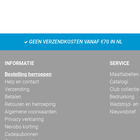
GEEN VERZENDKOSTEN VANAF €70 IN NL
INFORMATIE
SERVICE
Bestelling herroepen
Maattabellen
Help en contact
Catalogi
Verzending
Club collectie
Betalen
Bedrukking
Retouren en herroeping
Wedstrijd- en
Algemene voorwaarden
Nieuwsbrief
Privacy verklaring
Nevobo korting
Cadeaubonnen