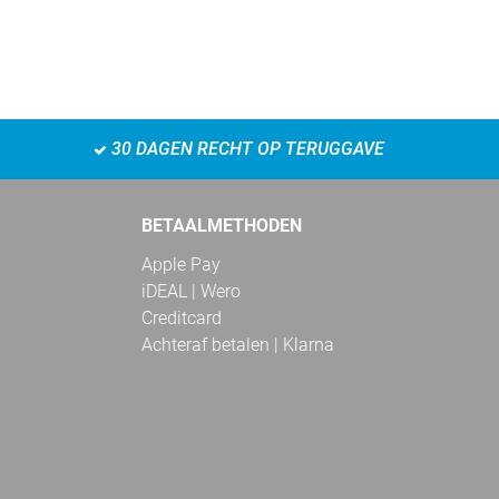
30 DAGEN RECHT OP TERUGGAVE
BETAALMETHODEN
Apple Pay
iDEAL | Wero
Creditcard
Achteraf betalen | Klarna