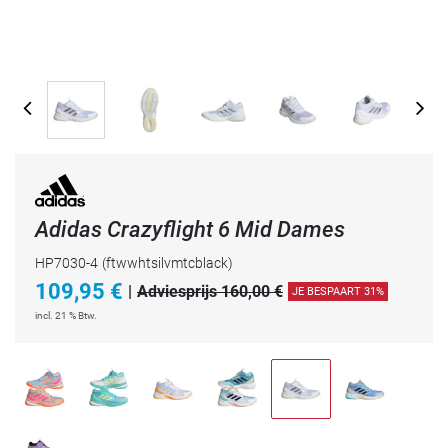
Adidas Crazyflight 6 Mid Dames
HP7030-4
(ftwwhtsilvmtcblack)
109,95
€
|
Adviesprijs 160,00 €
JE BESPAART 31%
incl. 21 % Btw.