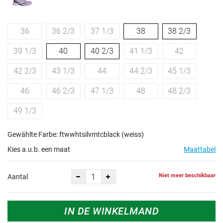
36
36 2/3
37 1/3
38
38 2/3
39 1/3
40
40 2/3
41 1/3
42
42 2/3
43 1/3
44
44 2/3
45 1/3
46
46 2/3
47 1/3
48
48 2/3
49 1/3
Gewählte Farbe: ftwwhtsilvmtcblack (weiss)
Kies a.u.b. een maat
Maattabel
Niet meer beschikbaar
Aantal
IN DE WINKELMAND