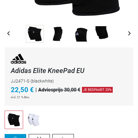
Adidas Elite KneePad EU
JJ2471-S
(blackwhite)
22,50
€
|
Adviesprijs 30,00 €
JE BESPAART 25%
incl. 21 % Btw.