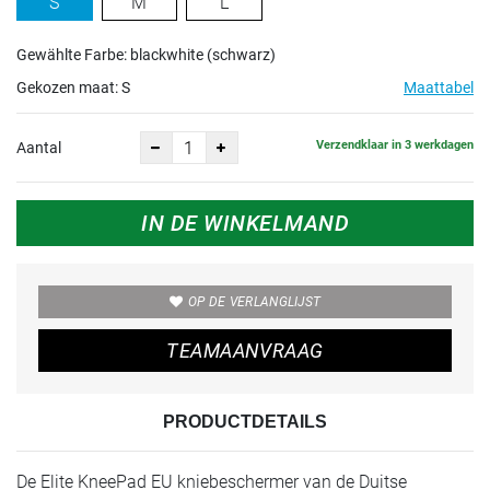
S
M
L
Gewählte Farbe: blackwhite (schwarz)
Gekozen maat:
S
Maattabel
Verzendklaar in 3 werkdagen
Aantal
IN DE WINKELMAND
OP DE VERLANGLIJST
TEAMAANVRAAG
PRODUCTDETAILS
De Elite KneePad EU kniebeschermer van de Duitse