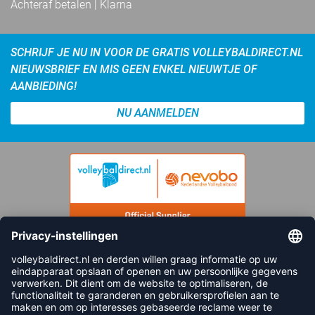
Achteraf betalen | Klarna
SCHRIJF JE NU IN VOOR DE GRATIS VOLLEYBALDIRECT.NL
NIEUWSBRIEF EN MIS GEEN ENKEL NIEUWTJE OF
AANBIEDING!
NU AANMELDEN