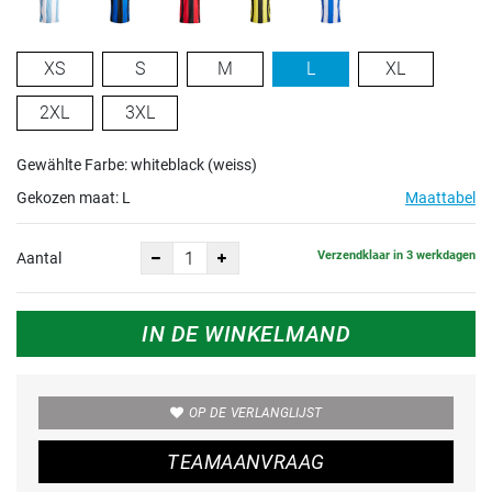
XS
S
M
L
XL
2XL
3XL
Gewählte Farbe: whiteblack (weiss)
Gekozen maat:
L
Maattabel
Verzendklaar in 3 werkdagen
Aantal
IN DE WINKELMAND
OP DE VERLANGLIJST
TEAMAANVRAAG