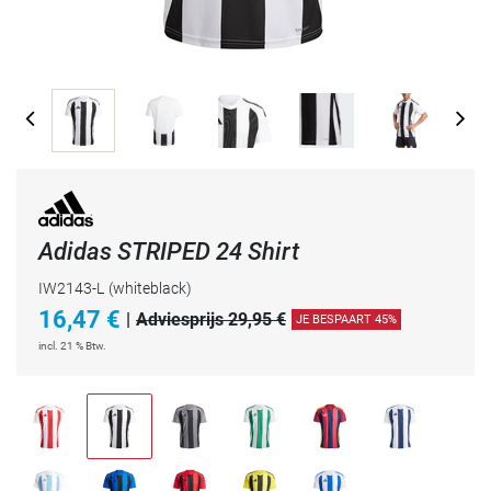
Adidas STRIPED 24 Shirt
IW2143-L
(whiteblack)
16,47
€
|
Adviesprijs 29,95 €
JE BESPAART 45%
incl. 21 % Btw.