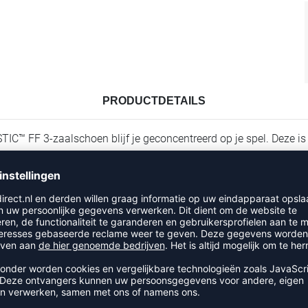
PRODUCTDETAILS
FF 3-zaalschoen blijf je geconcentreerd op je spel. Deze is oo
E™-technologie helpt de flexibiliteit te verhogen.
r stabiliteit bij het pivoteren of draaien. Zo behoud je de imp