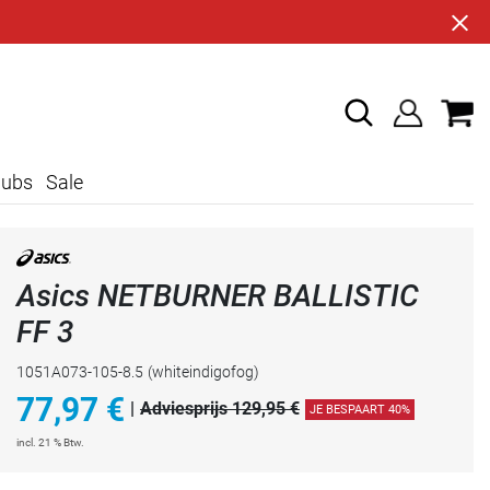
lubs
Sale
Asics NETBURNER BALLISTIC
FF 3
1051A073-105-8.5
(whiteindigofog)
77,97
€
|
Adviesprijs 129,95 €
JE BESPAART 40%
incl. 21 % Btw.