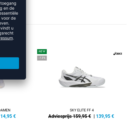
S
NEW
-13%
DAMEN
SKY ELITE FF 4
114,95
€
Adviesprijs 159,95 €
|
139,95
€