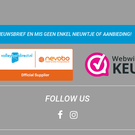
NIEUWSBRIEF EN MIS GEEN ENKEL NIEUWTJE OF AANBIEDING!
FOLLOW US