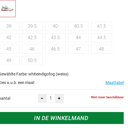
39
39.5
40
40.5
41.5
42
42.5
43.5
44
44.5
45
46
46.5
47
48
49
50.5
Gewählte Farbe: whiteindigofog (weiss)
Kies a.u.b. een maat
Maattabel
Niet meer beschikbaar
Aantal
IN DE WINKELMAND