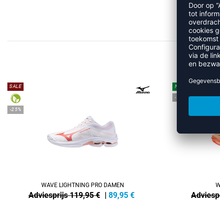
SALE
NEW
-13%
-25%
WAVE LIGHTNING PRO DAMEN
W
Adviesprijs 119,95 €
|
89,95
€
Adviespr