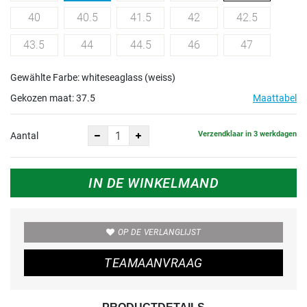
40
40.5
41.5
42
42.5
43.5
44
44.5
46
47
Gewählte Farbe: whiteseaglass (weiss)
Gekozen maat:
37.5
Maattabel
Verzendklaar in 3 werkdagen
Aantal
IN DE WINKELMAND
OP DE VERLANGLIJST
TEAMAANVRAAG