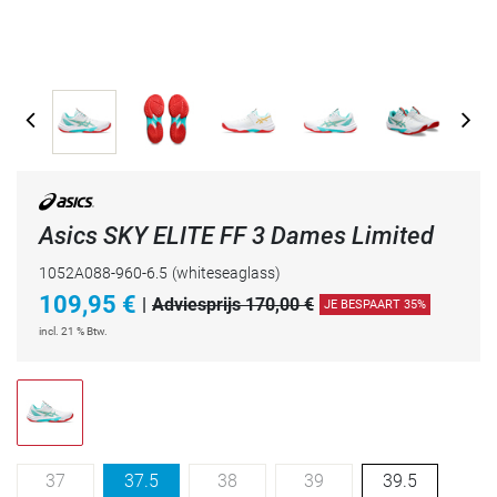
Asics SKY ELITE FF 3 Dames Limited
1052A088-960-6.5
(whiteseaglass)
109,95
€
|
Adviesprijs 170,00 €
JE BESPAART 35%
incl. 21 % Btw.
37
37.5
38
39
39.5