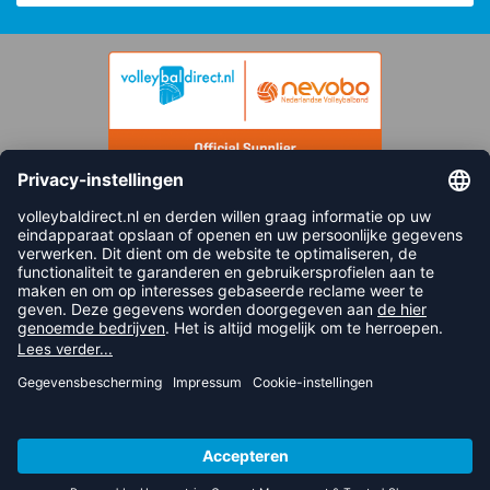
FOLLOW US
© 2026 balsportdirect.nl B.V.