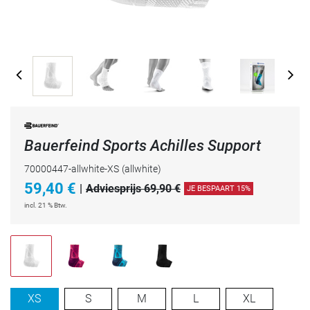
Bauerfeind Sports Achilles Support
70000447-allwhite-XS
(allwhite)
59,40
€
|
Adviesprijs 69,90 €
JE BESPAART 15%
incl. 21 % Btw.
XS
S
M
L
XL