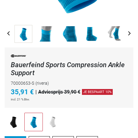
Bauerfeind Sports Compression Ankle
Support
70000653-S
(rivera)
35,91
€
|
Adviesprijs 39,90 €
JE BESPAART 10%
incl. 21 % Btw.