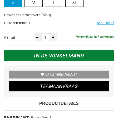
S
M
L
XL
Gewählte Farbe: rivera (blau)
Gekozen maat:
S
Maattabel
Verzendklaar in 7 werkdagen
Aantal
IN DE WINKELMAND
OP DE VERLANGLIJST
TEAMAANVRAAG
PRODUCTDETAILS
Bauerfeind
FABRIKANT: