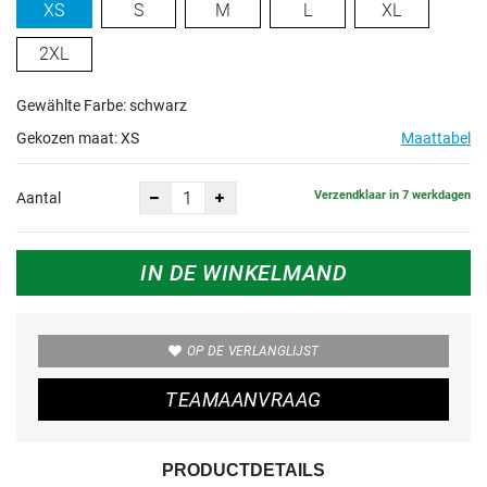
XS
S
M
L
XL
2XL
Gewählte Farbe: schwarz
Gekozen maat:
XS
Maattabel
Verzendklaar in 7 werkdagen
Aantal
IN DE WINKELMAND
OP DE VERLANGLIJST
TEAMAANVRAAG
PRODUCTDETAILS