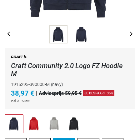
Craft Community 2.0 Logo FZ Hoodie
M
1915295-390000-M
(navy)
38,97
€
|
Adviesprijs 59,95 €
JE BESPAART 35%
incl. 21 % Btw.