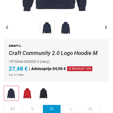
Craft Community 2.0 Logo Hoodie M
1915344-390000-5
(navy)
27,48
€
|
Adviesprijs 54,95 €
JE BESPAART 50%
incl. 21 % Btw.
XS
S
M
L
XL