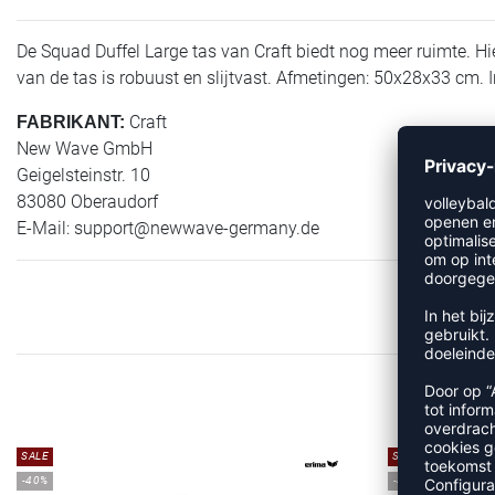
De Squad Duffel Large tas van Craft biedt nog meer ruimte. Hie
van de tas is robuust en slijtvast. Afmetingen: 50x28x33 cm. In
Craft
FABRIKANT:
New Wave GmbH
Geigelsteinstr. 10
83080 Oberaudorf
E-Mail:
support@newwave-germany.de
MEE
SALE
SALE
-40%
-45%