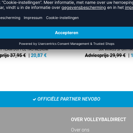
 TEAM DUFFEL TAS MEDIUM
SIX WINGS SPORTTA
prijs 37,95 €
|
20,87
€
Adviesprijs 29,99 €
|
1
OFFICIËLE PARTNER NEVOBO
OVER VOLLEYBALDIRECT
Over ons