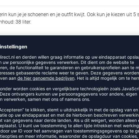
rin kun je je schoenen en je outfit kwijt. Ook kun je kiezen uit 
houd: 38 liter.
RECENT BEKEKEN
R UIT DE CATEGORIE SPORTTA
-40%