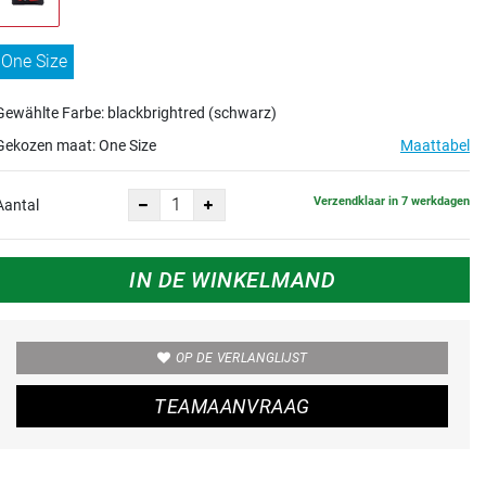
One Size
Gewählte Farbe: blackbrightred (schwarz)
Gekozen maat:
One Size
Maattabel
Verzendklaar in 7 werkdagen
Aantal
IN DE WINKELMAND
OP DE VERLANGLIJST
TEAMAANVRAAG