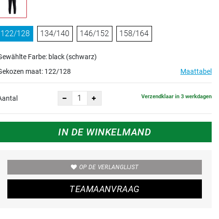
122/128
134/140
146/152
158/164
Gewählte Farbe: black (schwarz)
Gekozen maat:
122/128
Maattabel
Verzendklaar in 3 werkdagen
Aantal
IN DE WINKELMAND
OP DE VERLANGLIJST
TEAMAANVRAAG