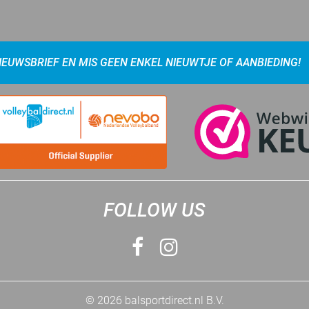
NIEUWSBRIEF EN MIS GEEN ENKEL NIEUWTJE OF AANBIEDING!
FOLLOW US
© 2026 balsportdirect.nl B.V.