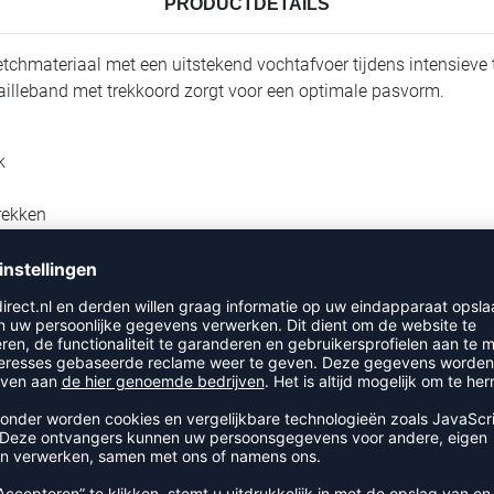
PRODUCTDETAILS
etchmateriaal met een uitstekend vochtafvoer tijdens intensieve
tailleband met trekkoord zorgt voor een optimale pasvorm.
k
rekken