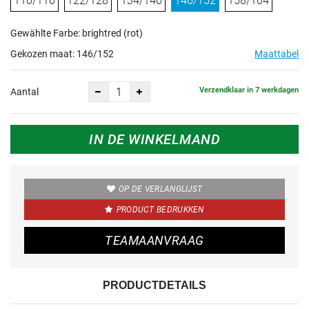
110/116
122/128
134/140
146/152
158/164
Gewählte Farbe: brightred (rot)
Gekozen maat:
146/152
Maattabel
Verzendklaar in 7 werkdagen
Aantal
IN DE WINKELMAND
OP DE VERLANGLIJST
PRODUCT BEDRUKKEN
TEAMAANVRAAG
PRODUCTDETAILS