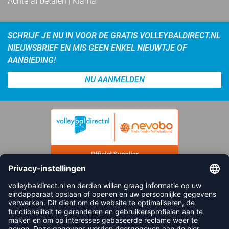
Achteraf betalen | Klarna
SCHRIJF JE NU IN VOOR DE GRATIS VOLLEYBALDIRECT.NL
NIEUWSBRIEF EN MIS GEEN ENKEL NIEUWTJE OF
AANBIEDING!
NU AANMELDEN