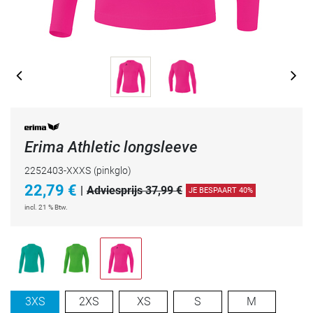
Erima Athletic longsleeve
2252403-XXXS
(pinkglo)
22,79
€
|
Adviesprijs 37,99 €
JE BESPAART 40%
incl. 21 % Btw.
3XS
2XS
XS
S
M