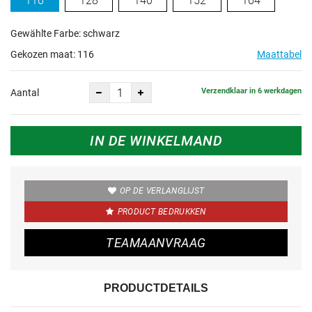
116
128
140
152
164
Gewählte Farbe: schwarz
Gekozen maat:
116
Maattabel
Verzendklaar in 6 werkdagen
Aantal
IN DE WINKELMAND
OP DE VERLANGLIJST
PRODUCT BEDRUKKEN
TEAMAANVRAAG
PRODUCTDETAILS